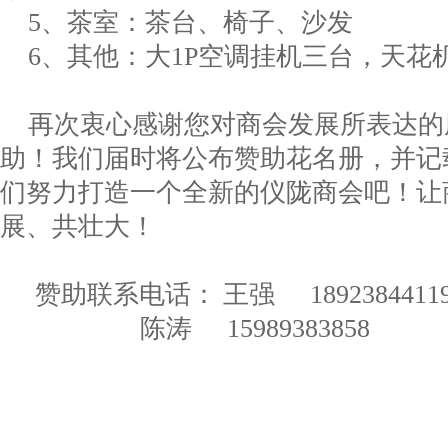
5
、茶室：茶台、椅子、沙发
6
、其他：大
1P
空调挂机
三
台，天花
再次衷心感谢您对商会发展所表达的
助！我们届时将公布赞助花名册，并记
们努力打造一个全新的仪陇商会吧！让
展、共壮大！
赞助联系电话：
王强
1892384411
陈涛
15989383858