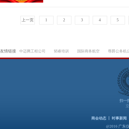
上一页
1
2
3
4
5
友情链接
中迈腾工程公司
韬睿培训
国际商务航空
尊爵公务机
扫一
商会动态
丨
时事新闻
@2016 广